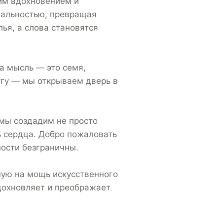
им вдохновением и
еальностью, превращая
ья, а слова становятся
ша мысль — это семя,
угу — мы открываем дверь в
 мы создадим не просто
ь сердца. Добро пожаловать
ности безграничны.
ную на мощь искусственного
 вдохновляет и преображает