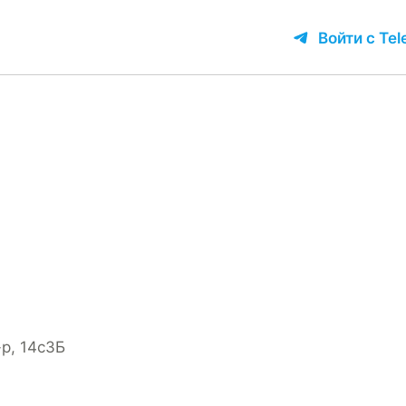
Войти с Te
р, 14с3Б