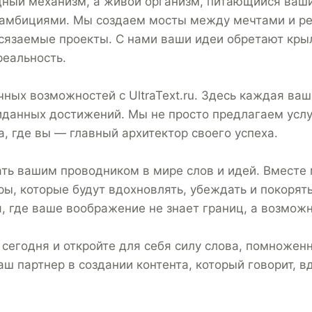
одный механизм, а живой организм, питающийся ваш
 амбициями. Мы создаем мосты между мечтами и р
сязаемые проекты. С нами ваши идеи обретают крыл
реальность.
чных возможностей с UltraText.ru. Здесь каждая ва
виданных достижений. Мы не просто предлагаем усл
, где вы — главный архитектор своего успеха.
ать вашим проводником в мире слов и идей. Вместе
ы, которые будут вдохновлять, убеждать и покорят
, где ваше воображение не знает границ, а возмож
 сегодня и откройте для себя силу слова, помножен
 ваш партнер в создании контента, который говорит,